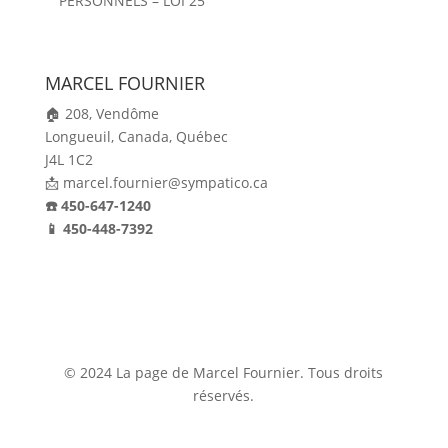
PERSONNELS – LOI 25
MARCEL FOURNIER
🏠 208, Vendôme
Longueuil,
Canada,
Québec
J4L 1C2
📩 marcel.fournier@sympatico.ca
☎️ 450-647-1240
📱 450-448-7392
© 2024 La page de Marcel Fournier. Tous droits
réservés.