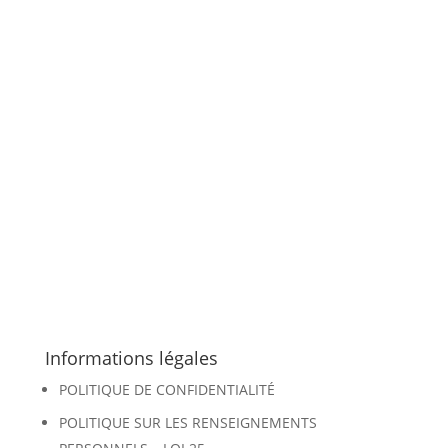
Articles les plus consultés !
Immigration féminine 1617-1760
3 juin 2025
Les pionniers et pionnières établis par mariage au
Canada 1617-1825
23 février 2025
Le régiment de Meuron au Canada 1813-1816
5
février 2025
Informations légales
POLITIQUE DE CONFIDENTIALITÉ
POLITIQUE SUR LES RENSEIGNEMENTS