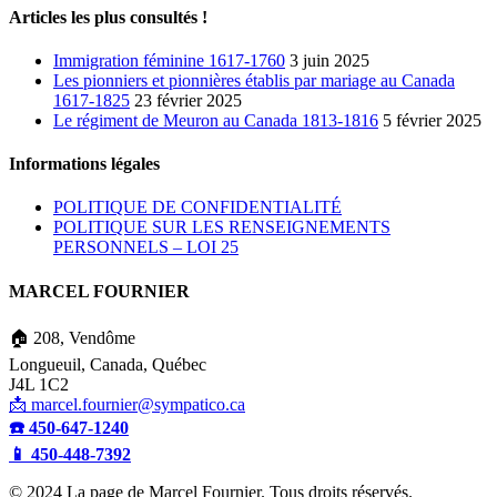
Articles les plus consultés !
Immigration féminine 1617-1760
3 juin 2025
Les pionniers et pionnières établis par mariage au Canada
1617-1825
23 février 2025
Le régiment de Meuron au Canada 1813-1816
5 février 2025
Informations légales
POLITIQUE DE CONFIDENTIALITÉ
POLITIQUE SUR LES RENSEIGNEMENTS
PERSONNELS – LOI 25
MARCEL FOURNIER
🏠 208, Vendôme
Longueuil,
Canada,
Québec
J4L 1C2
📩 marcel.fournier@sympatico.ca
☎️ 450-647-1240
📱 450-448-7392
© 2024 La page de Marcel Fournier. Tous droits réservés.