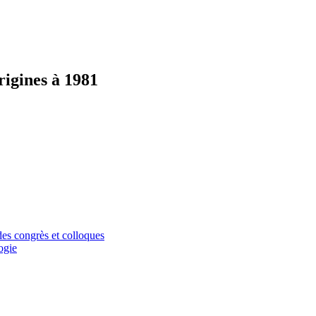
igines à 1981
 des congrès et colloques
ogie