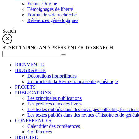
Fichier Origine
Témoignages de liberté
Formulaires de recherche
Références généalogiques
Search
START TYPING AND PRESS ENTER TO SEARCH
BIENVENUE
BIOGRAPHIE
Décorations honorifiques
Un article de la Revue française de généalogie
PROJETS
PUBLICATIONS
Les principales publications
Les préfaces dans des livres
Les textes publiés dans des ouvrages collectifs, les actes
Les textes publiés dans des revues d’histoire et de généal
CONFÉRENCES
Calendrier des conférences
Conférences
HISTOIRE