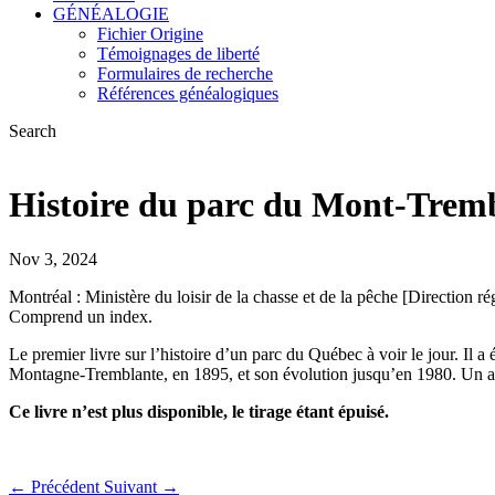
GÉNÉALOGIE
Fichier Origine
Témoignages de liberté
Formulaires de recherche
Références généalogiques
Search
Histoire du parc du Mont-Tremb
Nov 3, 2024
Montréal : Ministère du loisir de la chasse et de la pêche [Direction ré
Comprend un index.
Le premier livre sur l’histoire d’un parc du Québec à voir le jour. Il a 
Montagne-Tremblante, en 1895, et son évolution jusqu’en 1980. Un app
Ce livre n’est plus disponible, le tirage étant épuisé.
←
Précédent
Suivant
→