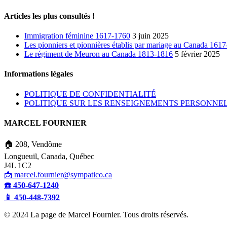
Articles les plus consultés !
Immigration féminine 1617-1760
3 juin 2025
Les pionniers et pionnières établis par mariage au Canada 161
Le régiment de Meuron au Canada 1813-1816
5 février 2025
Informations légales
POLITIQUE DE CONFIDENTIALITÉ
POLITIQUE SUR LES RENSEIGNEMENTS PERSONNELS
MARCEL FOURNIER
🏠 208, Vendôme
Longueuil,
Canada,
Québec
J4L 1C2
📩 marcel.fournier@sympatico.ca
☎️ 450-647-1240
📱 450-448-7392
© 2024 La page de Marcel Fournier. Tous droits réservés.