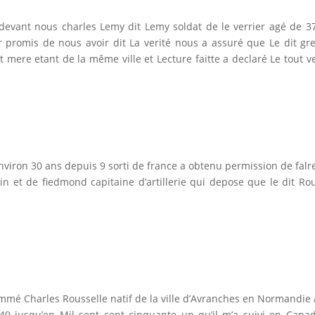
evant nous charles Lemy dit Lemy soldat de le verrier agé de 37
 promis de nous avoir dit La verité nous a assuré que Le dit gref
 mere etant de la même ville et Lecture faitte a declaré Le tout ve
nviron 30 ans depuis 9 sorti de france a obtenu permission de falre 
 et de fiedmond capitaine d’artillerie qui depose que le dit Rou
nommé Charles Rousselle natif de la ville d’Avranches en Normandie
 jusqu’en Mil sept cent cinquante un qu’il m’a suivi en Canada 