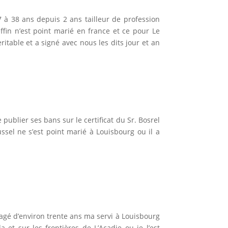
 à 38 ans depuis 2 ans tailleur de profession
fin n’est point marié en france et ce pour Le
ritable et a signé avec nous les dits jour et an
publier ses bans sur le certificat du Sr. Bosrel
ssel ne s’est point marié à Louisbourg ou il a
 agé d’environ trente ans ma servi à Louisbourg
et sur les frontières de L’Acadie ou je l’est