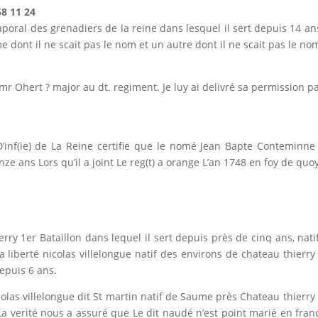
8 11 24
aporal des grenadiers de la reine dans lesquel il sert depuis 14 ans
dont il ne scait pas le nom et un autre dont il ne scait pas le n
mr Ohert ? major au dt. regiment. Je luy ai delivré sa permission pa
 D’inf(ie) de La Reine certifie que le nomé Jean Bapte Contemin
nze ans Lors qu’il a joint Le reg(t) a orange L’an 1748 en foy de quoy
rry 1er Bataillon dans lequel il sert depuis près de cinq ans, na
 liberté nicolas villelongue natif des environs de chateau thierry
depuis 6 ans.
las villelongue dit St martin natif de Saume près Chateau thierry 
a verité nous a assuré que Le dit naudé n’est point marié en franc