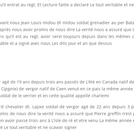
l entrat au regt. Et Lecture faitte a declaré Le tout veritable et ne
vant nous Jean Louis midou dt midou soldat grenadier au per Batai
après nous avoir promis de nous dire La verité nous a assuré que 
ns qu’il est au regt. avoir servi toujours depuis dans les mêmes
itable et a signé avec nous Les dits jour et an que dessus
rier agé de 19 ans depuis trois ans passés de L’été en Canada natif 
 la C(pgnie) de vergor natif de Caen venut en ce pais la même année
oldat de le verrier et en cette qualité appellé charlemi
 chevalier dt. Lajoie soldat de vergor agé de 22 ans depuis 3 p
is de nous dire la verité nous a assuré que Pierre greffin n’est 
n avoir passé trois ans à L’isle de ré et etre venu La même année 
ré Le tout veritable et ne scavoir signer