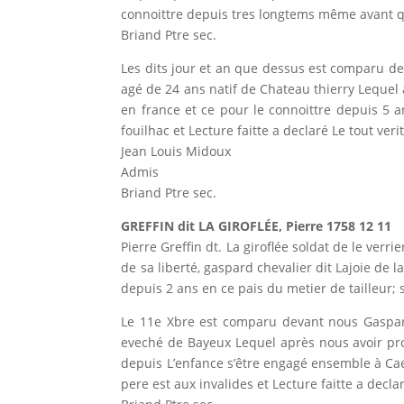
connoittre depuis tres longtems même avant qu’i
Briand Ptre sec.
Les dits jour et an que dessus est comparu de
agé de 24 ans natif de Chateau thierry Lequel 
en france et ce pour le connoittre depuis 5 a
fouilhac et Lecture faitte a declaré Le tout ver
Jean Louis Midoux
Admis
Briand Ptre sec.
GREFFIN dit LA GIROFLÉE, Pierre 1758 12 11
Pierre Greffin dt. La giroflée soldat de le ver
de sa liberté, gaspard chevalier dit Lajoie de
depuis 2 ans en ce pais du metier de tailleur; s
Le 11e Xbre est comparu devant nous Gaspard
eveché de Bayeux Lequel après nous avoir prom
depuis L’enfance s’être engagé ensemble à Cae
pere est aux invalides et Lecture faitte a decla