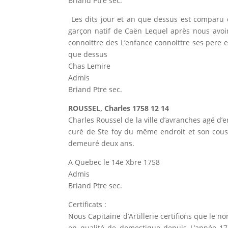
Briand Ptre sec.
Les dits jour et an que dessus est comparu d
garçon natif de Caën Lequel après nous avoir
connoittre des L’enfance connoittre ses pere et
que dessus
Chas Lemire
Admis
Briand Ptre sec.
ROUSSEL, Charles 1758 12 14
Charles Roussel de la ville d’avranches agé d’e
curé de Ste foy du même endroit et son cousin
demeuré deux ans.
A Quebec le 14e Xbre 1758
Admis
Briand Ptre sec.
Certificats :
Nous Capitaine d’Artillerie certifions que le 
en qualité de domestique depuis L’année 1749