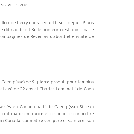
 scavoir signer
llon de berry dans Lequel il sert depuis 6 ans
Le dit naudé dit Belle humeur n’est point marié
 compagnies de Reveillas d’abord et ensuite de
de Caen p(sse) de St pierre produit pour temoins
 et agé de 22 ans et Charles Lemi natif de Caen
assés en Canada natif de Caen p(sse) St Jean
point marié en france et ce pour Le connoittre
en Canada, connoittre son pere et sa mere, son