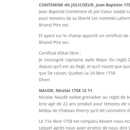
CONTEMINE dit JOLICOEUR, Jean-Baptiste 175
Jean Baptiste Contemine dt Joli Coeur soldat c
pour temoins de sa liberté Les nommés Laforme 
Briand Ptre sec.
Et ayant sur le champ apporté un certificat de 
Briand Ptre sec.
Certificat d’état libre :
Je soussigné capitaine ayde Major Du reg(t)
depuis qu’il est au Regt. et qu’il navoit que qui
que De raison, Quebec Le 24 9bre 1758
Dhert
NAUDE, Nicolas 1758 12 11
Nicolas Naudé soldat grenadier au reg(t) de be
brie agé de 22 ans produit pour temoins de sa
Midou de Chateau thierry qu’il dit connoittre 
Le 11e Xbre 1758 est comparu devant nous nico
Lequel après nous avoir promis de nous dire L